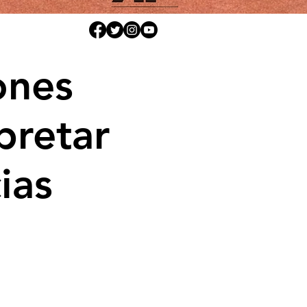
ones
pretar
ias