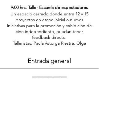
9:00 hrs. Taller Escuela de espectadores
Un espacio cerrado donde entre 12 y 15
proyectos en etapa inicial o nuevas
iniciativas para la promoción y exhibición de
cine independiente, puedan tener
feedback directo.
Talleristas: Paula Astorga Riestra, Olga
Sánchez Tapia, Patricia Zavala Zorrilla de San
Martin y Adriana Casas.
Entrada general
“Presentación de proyectos” con
comentarios de
Paula Astorga Riestra
(limitado a 10 participantes)
Venta finalizada
“Programación” con
Olga Sánchez
Tapia
(abierto al público)
Tipo de entrada
“Desarrollo y Gestión” con
Patricia
Entrada general
Zavala
(abierto al público)
Precio
$0.00
13:15 hrs. Mesa
Proyectos culturales: Una
aproximación al emprendimiento crítico
Una conversación entre Juan Pablo
Bastarrachea (Cine Tonalá), Alonso Díaz de