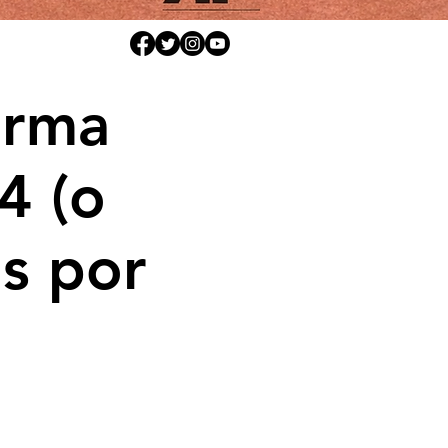
arma
4 (o
s por