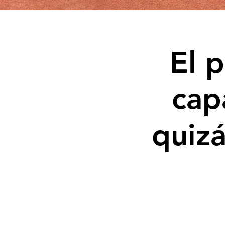
El 
cap
quiz