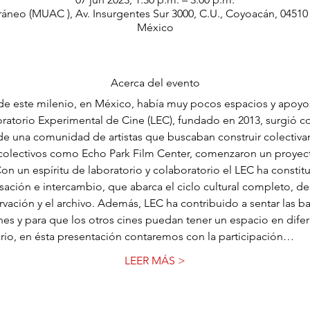
neo (MUAC ), Av. Insurgentes Sur 3000, C.U., Coyoacán, 0451
México
Acerca del evento
de este milenio, en México, había muy pocos espacios y apoyos
ratorio Experimental de Cine (LEC), fundado en 2013, surgió con
 de una comunidad de artistas que buscaban construir colectiv
 colectivos como Echo Park Film Center, comenzaron un proyect
Con un espíritu de laboratorio y colaboratorio el LEC ha constit
rsación e intercambio, que abarca el ciclo cultural completo, de
rvación y el archivo. Además, LEC ha contribuido a sentar las b
nes y para que los otros cines puedan tener un espacio en difer
ario, en ésta presentación contaremos con la participación…
LEER MÁS >