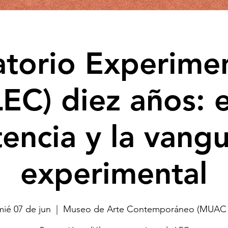
torio Experime
LEC) diez años: e
tencia y la vang
experimental
mié 07 de jun
  |  
Museo de Arte Contemporáneo (MUAC 