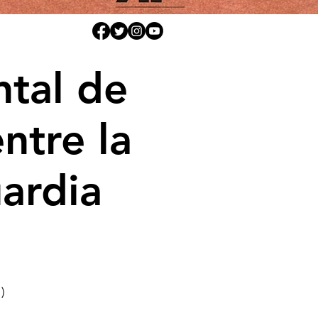
ntal de
ntre la
uardia
)