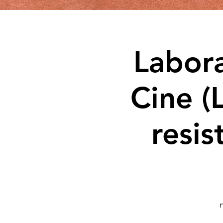
Labora
Cine (
resis