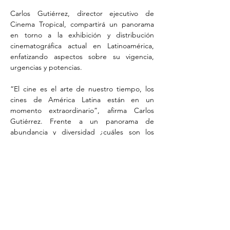
Carlos Gutiérrez, director ejecutivo de 
Cinema Tropical, compartirá un panorama 
en torno a la exhibición y distribución 
cinematográfica actual en Latinoamérica, 
enfatizando aspectos sobre su vigencia, 
urgencias y potencias. 
“El cine es el arte de nuestro tiempo, los 
cines de América Latina están en un 
momento extraordinario”, afirma Carlos 
Gutiérrez. Frente a un panorama de 
abundancia y diversidad ¿cuáles son los 
mayores desafíos? ¿Cómo construir y 
fortalecer vínculos entre los diversos campos 
del ecosistema audiovisual, que promuevan 
mejores prácticas y posibilidades de 
circulación enriquecidas? 
Presenta: 
Paula Astorga
 | SPAF