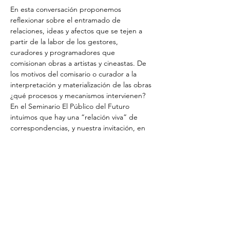
En esta conversación proponemos 
reflexionar sobre el entramado de 
relaciones, ideas y afectos que se tejen a 
partir de la labor de los gestores, 
curadores y programadores que 
comisionan obras a artistas y cineastas. De 
los motivos del comisario o curador a la 
interpretación y materialización de las obras 
¿qué procesos y mecanismos intervienen?
En el Seminario El Público del Futuro 
intuimos que hay una “relación viva” de 
correspondencias, y nuestra invitación, en 
esta charla, es a visibilizarla.
Participan:
Alexandra Cuesta – Artista visual
Clemente Castor – Cineasta y distribuidor 
de cine
Colectivo Los Ingrávidos – Colectivo 
audiovisual
LEER MÁS >